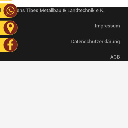
1
© Hans Tibes Metallbau & Landtechnik e.K.
Impressum
Datenschutzerklärung
AGB