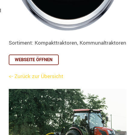
1
Sortiment: Kompakttraktoren, Kommunaltraktoren
WEBSEITE ÖFFNEN
<- Zurück zur Übersicht